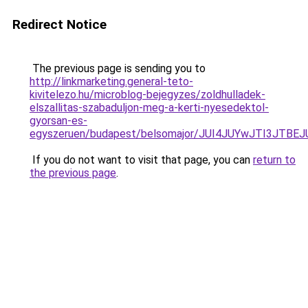
Redirect Notice
The previous page is sending you to
http://linkmarketing.general-teto-
kivitelezo.hu/microblog-bejegyzes/zoldhulladek-
elszallitas-szabaduljon-meg-a-kerti-nyesedektol-
gyorsan-es-
egyszeruen/budapest/belsomajor/JUI4JUYwJTI3J
If you do not want to visit that page, you can
return to
the previous page
.