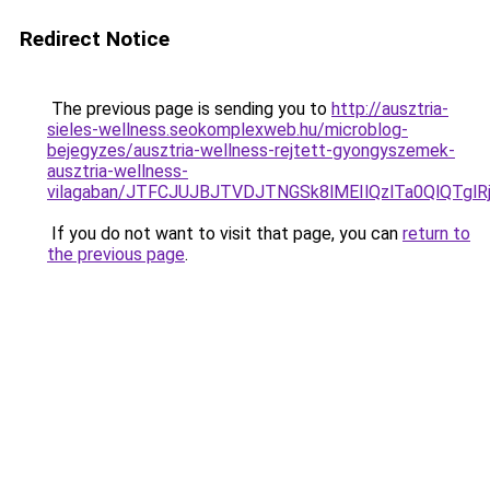
Redirect Notice
The previous page is sending you to
http://ausztria-
sieles-wellness.seokomplexweb.hu/microblog-
bejegyzes/ausztria-wellness-rejtett-gyongyszemek-
ausztria-wellness-
vilagaban/JTFCJUJBJTVDJTNGSk8lMEIlQzlTa0QlQTglRj
If you do not want to visit that page, you can
return to
the previous page
.